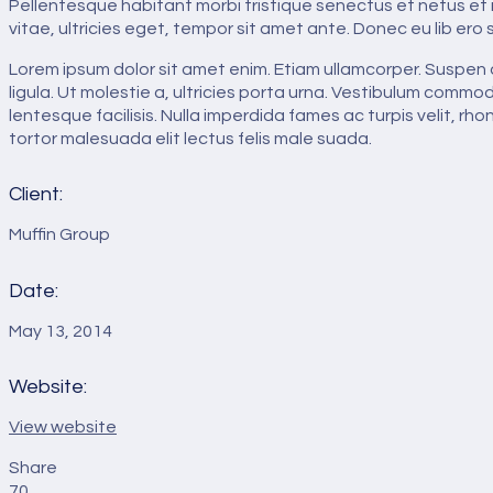
Pellentesque habitant morbi tristique senectus et netus et
vitae, ultricies eget, tempor sit amet ante. Donec eu lib ero
Lorem ipsum dolor sit amet enim. Etiam ullamcorper. Suspen d
ligula. Ut molestie a, ultricies porta urna. Vestibulum commo
lentesque facilisis. Nulla imperdida fames ac turpis velit, rh
tortor malesuada elit lectus felis male suada.
Client:
Muffin Group
Date:
May 13, 2014
Website:
View website
Share
70