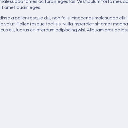
 malesuada fames ac turpis egestas. Vestibulum torto mes ac 
 sit amet quam eges.
isse a pellentesque dui, non felis. Maecenas malesuada elit le
do volut. Pellentesque facilisis. Nulla imperdiet sit amet mag
oncus eu, luctus et interdum adipiscing wisi. Aliquam erat ac i