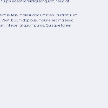
turpis egest loremligular quam, feugiat
ctus felis, malesuada ultricies. Curabitur et
na. Vesti bulum dapibus, mauris nec malesua
psum. Integer aliquam purus. Quisque lorem